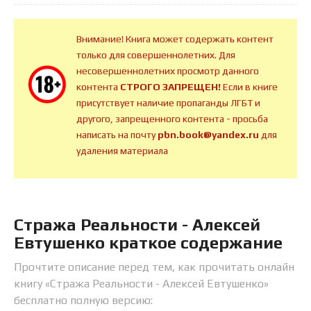
Внимание! Книга может содержать контент
только для совершеннолетних. Для
несовершеннолетних просмотр данного
контента
СТРОГО ЗАПРЕЩЕН!
Если в книге
присутствует наличие пропаганды ЛГБТ и
другого, запрещенного контента - просьба
написать на почту
pbn.book@yandex.ru
для
удаления материала
Стража Реальности - Алексей
Евтушенко краткое содержание
Прочтите описание перед тем, как прочитать онлайн
книгу «Стража Реальности - Алексей Евтушенко»
бесплатно полную версию: