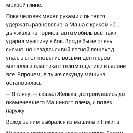
мокрой глине.
Пока человек махал руками и пытался
удержать равновесие, а Маша с криком «б…
дь!» жала на тормоз, автомобиль всё-таки
ударил мужчину в бок. Вроде бы не очень
сильно, но незадачливый лесной пешеход
упал, а столкновение восьми центнеров
металла и пластика с телом ощутили в салоне
все. Впрочем, в ту же секунду машина
остановилась.
— Я гляну, — сказал Женька, дотронувшись до
окаменевшего Машиного плеча, и полез
наружу.
Вслед за ним выбрался из машины и Никита.
Мужчина неподвижно лежал на спине. Рядом