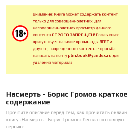
Внимание! Книга может содержать контент
только для совершеннолетних. Для
несовершеннолетних просмотр данного
контента
СТРОГО ЗАПРЕЩЕН!
Если в книге
присутствует наличие пропаганды ЛГБТ и
другого, запрещенного контента - просьба
написать на почту
pbn.book@yandex.ru
для
удаления материала
Насмерть - Борис Громов краткое
содержание
Прочтите описание перед тем, как прочитать онлайн
книгу «Насмерть - Борис Громов» бесплатно полную
версию: