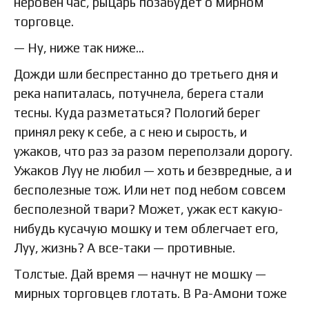
неровен час, рыцарь позабудет о мирном
торговце.
— Ну, ниже так ниже…
Дожди шли беспрестанно до третьего дня и
река напиталась, потучнела, берега стали
тесны. Куда разметаться? Пологий берег
принял реку к себе, а с нею и сырость, и
ужаков, что раз за разом переползали дорогу.
Ужаков Луу не любил — хоть и безвредные, а и
бесполезные тож. Или нет под небом совсем
бесполезной твари? Может, ужак ест какую-
нибудь кусачую мошку и тем облегчает его,
Луу, жизнь? А все-таки — противные.
Толстые. Дай время — начнут не мошку —
мирных торговцев глотать. В Ра-Амони тоже