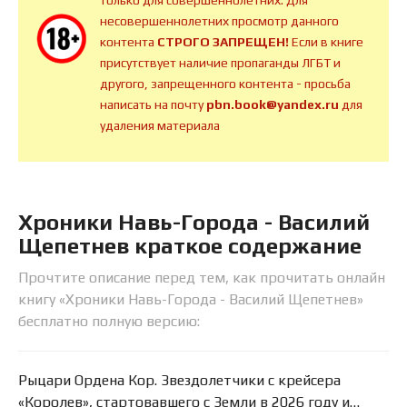
только для совершеннолетних. Для
несовершеннолетних просмотр данного
контента
СТРОГО ЗАПРЕЩЕН!
Если в книге
присутствует наличие пропаганды ЛГБТ и
другого, запрещенного контента - просьба
написать на почту
pbn.book@yandex.ru
для
удаления материала
Хроники Навь-Города - Василий
Щепетнев краткое содержание
Прочтите описание перед тем, как прочитать онлайн
книгу «Хроники Навь-Города - Василий Щепетнев»
бесплатно полную версию:
Рыцари Ордена Кор. Звездолетчики с крейсера
«Королев», стартовавшего с Земли в 2026 году и…