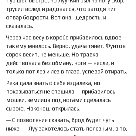
Тур шел быстро, но Луу-Кин был на ногу скор,
трусил вслед и радовался, что загодя пил
отвар бодрости. Вот она, щедрость, и
сказалась.
Через час весу в коробе прибавилось вдвое —
так ему мнилось. Верно, удача тянет. Фунтов
сорок весит, не меньше. Но травка
действовала без обману, ноги — несли, и
только пот лез и лез в глаза, успевай отирать.
Река дала знать о себе издалека, но
показываться не спешила — прибавилось
мошки, землица под ногами сделалась
сырою. Наконец, открылась.
— С позволения сказать, брод будет чуть
ниже, — Луу захотелось стать полезным, а то,