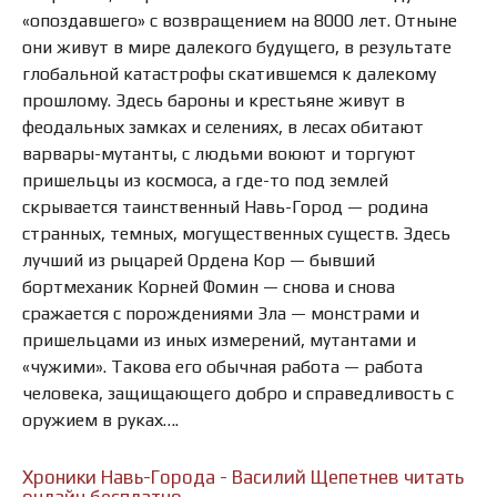
«опоздавшего» с возвращением на 8000 лет. Отныне
они живут в мире далекого будущего, в результате
глобальной катастрофы скатившемся к далекому
прошлому. Здесь бароны и крестьяне живут в
феодальных замках и селениях, в лесах обитают
варвары-мутанты, с людьми воюют и торгуют
пришельцы из космоса, а где-то под землей
скрывается таинственный Навь-Город — родина
странных, темных, могущественных существ. Здесь
лучший из рыцарей Ордена Кор — бывший
бортмеханик Корней Фомин — снова и снова
сражается с порождениями Зла — монстрами и
пришельцами из иных измерений, мутантами и
«чужими». Такова его обычная работа — работа
человека, защищающего добро и справедливость с
оружием в руках….
Хроники Навь-Города - Василий Щепетнев читать