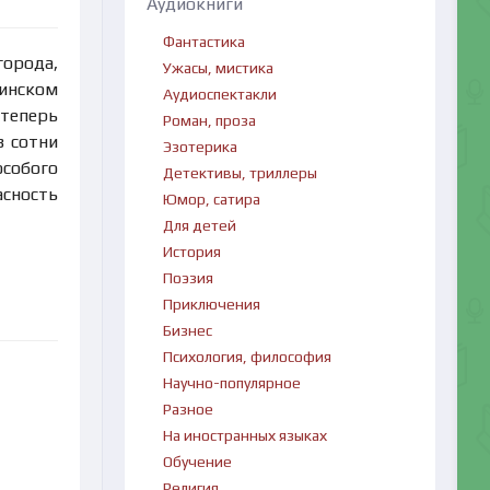
Аудиокниги
Фантастика
города,
Ужасы, мистика
финском
Аудиоспектакли
 теперь
Роман, проза
в сотни
Эзотерика
особого
Детективы, триллеры
асность
Юмор, сатира
Для детей
История
Поэзия
Приключения
Бизнес
Психология, философия
Научно-популярное
Разное
На иностранных языках
Обучение
Религия