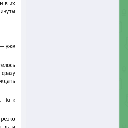
и в их
инуты
 — уже
телось
 сразу
 ждать
. Но к
 резко
, да и