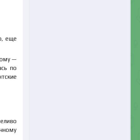
о, еще
вому —
ась по
нтские
пеливо
очному