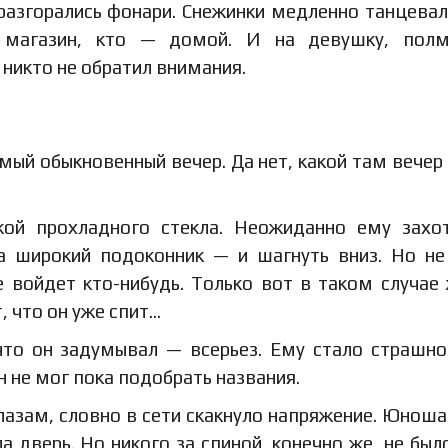
разгорались фонари. Снежинки медленно танцевал
 магазин, кто — домой. И на девушку, полм
никто не обратил внимания.
амый обыкновенный вечер. Да нет, какой там вечер
укой прохладного стекла. Неожиданно ему захо
на широкий подоконник — и шагнуть вниз. Но не
е войдет кто-нибудь. Только вот в таком случае
, что он уже спит…
что он задумывал — всерьез. Ему стало страшно
 не мог пока подобрать названия.
глазам, словно в сети скакнуло напряжение. Юноша
а дверь. Но никого за спиной, конечно же, не было