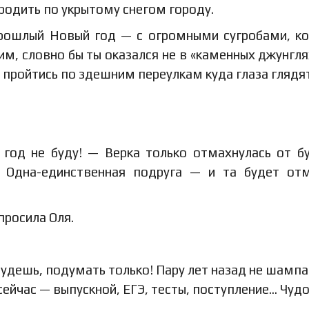
родить по укрытому снегом городу.
прошлый Новый год — с огромными сугробами, к
им, словно бы ты оказался не в «каменных джунглях
но пройтись по здешним переулкам куда глаза глядя
 год не буду! — Верка только отмахнулась от б
 Одна-единственная подруга — и та будет от
просила Оля.
будешь, подумать только! Пару лет назад не шампа
сейчас — выпускной, ЕГЭ, тесты, поступление… Чудо