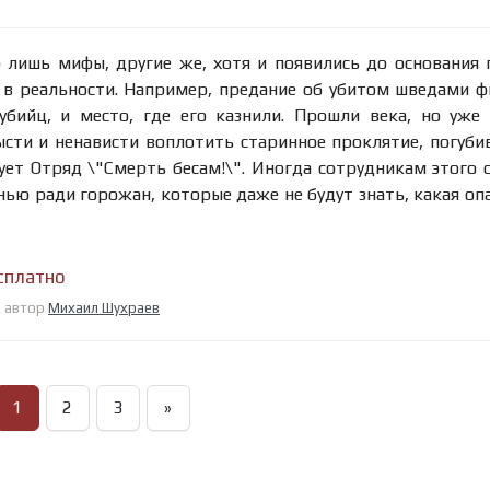
о лишь мифы, другие же, хотя и появились до основания 
в реальности. Например, предание об убитом шведами 
бийц, и место, где его казнили. Прошли века, но уже
ысти и ненависти воплотить старинное проклятие, погуби
ует Отряд \"Смерть бесам!\". Иногда сотрудникам этого 
ью ради горожан, которые даже не будут знать, какая оп
сплатно
, автор
Михаил Шухраев
1
2
3
»