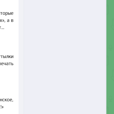
оторые
», а в
т…
утылки
мечать
нское,
!»