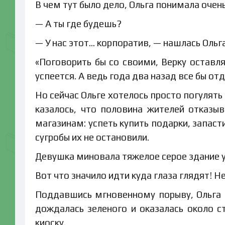
В чем тут было дело, Ольга понимала очен
— А ты где будешь?
— У нас этот… корпоратив, — нашлась Ольга
«Поговорить бы со своими, Верку оставля
успеется. А ведь года два назад все бы отд
Но сейчас Ольге хотелось просто погулят
казалось, что половина жителей отказыв
магазинам: успеть купить подарки, запаст
сугробы их не остановили.
Девушка миновала тяжелое серое здание у
Вот что значило идти куда глаза глядят! Н
Поддавшись мгновенному порыву, Ольга 
дождалась зеленого и оказалась около с
киоску.