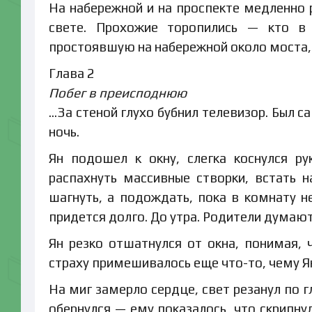
На набережной и на проспекте медленно 
свете. Прохожие торопились — кто в
простоявшую на набережной около моста, 
Глава 2
Побег в преисподнюю
…За стеной глухо бубнил телевизор. Был с
ночь.
Ян подошел к окну, слегка коснулся р
распахнуть массивные створки, встать 
шагнуть, а подождать, пока в комнату н
придется долго. До утра. Родители думают
Ян резко отшатнулся от окна, понимая, 
страху примешивалось еще что-то, чему Ян
На миг замерло сердце, свет резанул по 
обернулся — ему показалось, что скрипнул