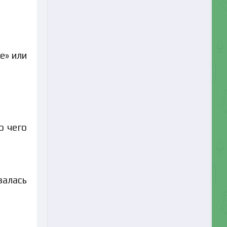
е» или
о чего
залась