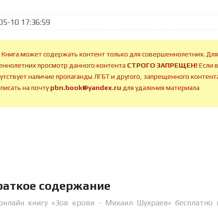
05-10 17:36:59
 Книга может содержать контент только для совершеннолетних. Для
ннолетних просмотр данного контента
СТРОГО ЗАПРЕЩЕН!
Если 
сутствует наличие пропаганды ЛГБТ и другого, запрещенного контента
аписать на почту
pbn.book@yandex.ru
для удаления материала
раткое содержание
онлайн книгу «Зов крови - Михаил Шухраев» бесплатно