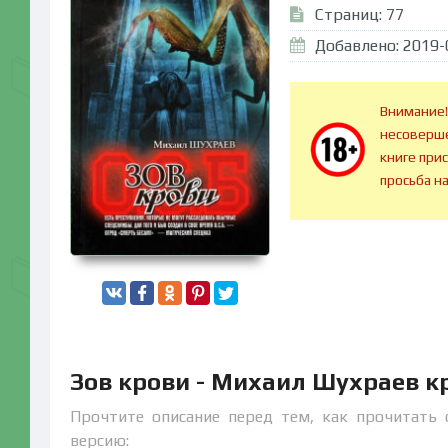
Страниц: 77
Добавлено: 2019-
Внимание!
несоверше
книге при
просьба н
Зов крови - Михаил Шухраев к
Прочтите описание перед тем, как прочитать 
версию: