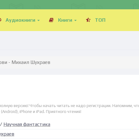
Аудиокниги
Книги
ТОП
ови - Михаил Шухраев
полную версию! Чтобы начать читать не надо регистрации. Напомним, чт
Android), iPhone и iPad. Приятного чтения!
/
Научная фантастика
ухраев