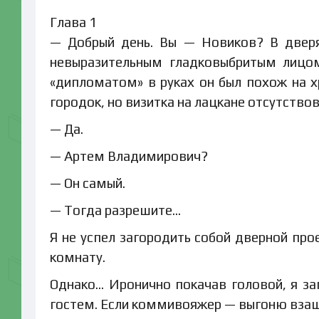
Глава 1
— Добрый день. Вы — Новиков? В дверя
невыразительным гладковыбритым лицом
«дипломатом» в руках он был похож на 
городок, но визитка на лацкане отсутствов
— Да.
— Артем Владимирович?
— Он самый.
— Тогда разрешите…
Я не успел загородить собой дверной про
комнату.
Однако… Иронично покачав головой, я з
гостем. Если коммивояжер — выгоню взаше