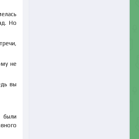
мелась
ад. Но
тречи,
ому не
едь вы
 были
авного