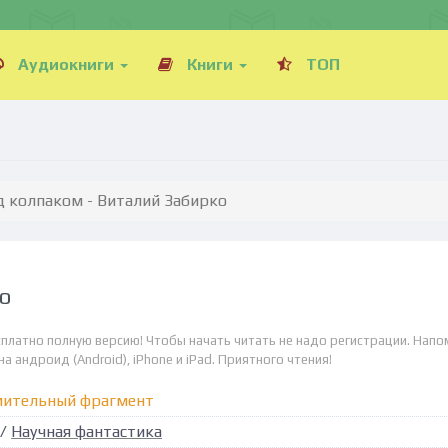
Аудиокниги
Книги
ТОП
д колпаком - Виталий Забирко
о
сплатно полную версию! Чтобы начать читать не надо регистрации. Напо
а андроид (Android), iPhone и iPad. Приятного чтения!
мительный фрагмент
/
Научная фантастика