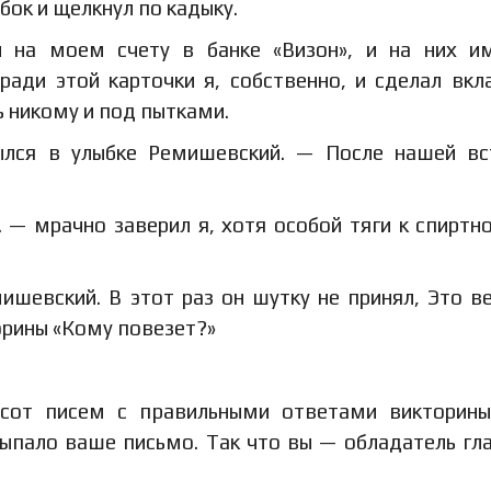
бок и щелкнул по кадыку.
и на моем счету в банке «Визон», и на них и
ради этой карточки я, собственно, и сделал вкл
ь никому и под пытками.
лся в улыбке Ремишевский. — После нашей вс
 — мрачно заверил я, хотя особой тяги к спиртн
ишевский. В этот раз он шутку не принял, Это в
орины «Кому повезет?»
сот писем с правильными ответами викторины
выпало ваше письмо. Так что вы — обладатель гл