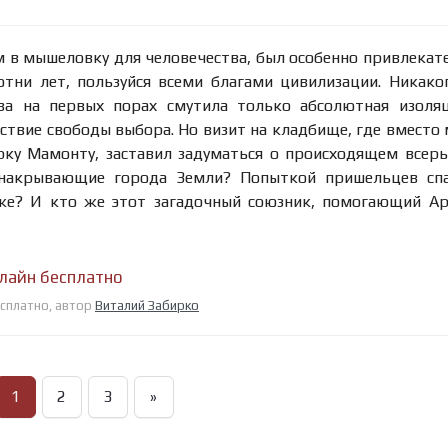
м в мышеловку для человечества, был особенно привлека
отни лет, пользуйся всеми благами цивилизации. Никако
ова на первых порах смутила только абсолютная изоля
ствие свободы выбора. Но визит на кладбище, где вместо
ку Мамонту, заставил задуматься о происходящем всерь
 накрывающие города Земли? Попыткой пришельцев спа
же? И кто же этот загадочный союзник, помогающий А
нлайн бесплатно
есплатно, автор
Виталий Забирко
1
2
3
»