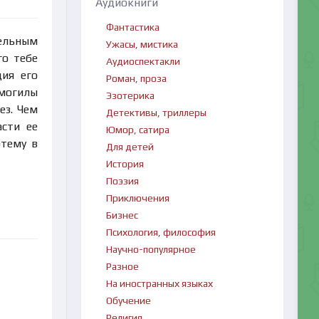
Аудиокниги
Фантастика
тельным
Ужасы, мистика
го тебе
Аудиоспектакли
ция его
Роман, проза
 могилы
Эзотерика
ез. Чем
Детективы, триллеры
сти ее
Юмор, сатира
ртему в
Для детей
История
Поэзия
Приключения
Бизнес
Психология, философия
Научно-популярное
Разное
На иностранных языках
Обучение
Религия