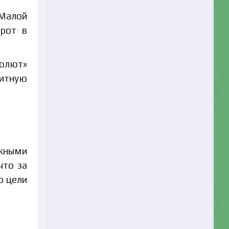
 Малой
орот в
солют»
зитную
жными
что за
о цели