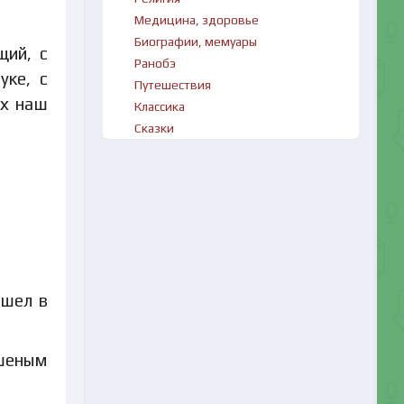
Медицина, здоровье
Биографии, мемуары
щий, с
Ранобэ
уке, с
Путешествия
их наш
Классика
Сказки
ошел в
ошеным