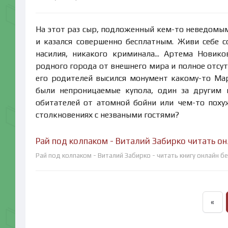
На этот раз сыр, подложенный кем-то неведомы
и казался совершенно бесплатным. Живи себе с
насилия, никакого криминала... Артема Новик
родного города от внешнего мира и полное отсут
его родителей высился монумент какому-то Мар
были непроницаемые купола, один за другим
обитателей от атомной бойни или чем-то поху
столкновениях с незваными гостями?
Рай под колпаком - Виталий Забирко читать о
Рай под колпаком - Виталий Забирко - читать книгу онлайн б
«