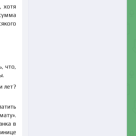
, хотя
 сумма
сякого
, что,
ы.
и лет?
латить
мату».
анка в
тинице