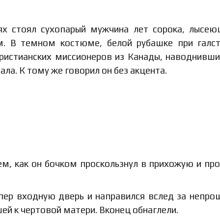
х стоял сухопарый мужчина лет сорока, лысею
. В темном костюме, белой рубашке при галст
христианских миссионеров из Канады, наводнивш
ала. К тому же говорил он без акцента.
ем, как он бочком проскользнул в прихожую и пр
апер входную дверь и направился вслед за непр
й к чертовой матери. Вконец обнаглели.