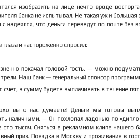
тался изобразить на лице нечто вроде восторга
вителя банка не испытывал. Не такая уж и большая
 я надеялся, что деньги переведут по почте без в
 глаза и настороженно спросил:
зненно покачал головой гость, — можно подумать
отрели. Наш банк — генеральный спонсор программ
с счет, а сумму будете выплачивать в течение пят
охо вы о нас думаете! Деньги мы готовы вып
оть наличными. — Он похлопал ладонью по «дипло
сто тысяч. Сняться в рекламном клипе нашего б
авный приз. Поездка в Москву и проживание в гос