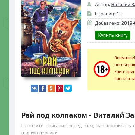
Автор:
Виталий З
Страниц: 13
Добавлено: 2019-
Купить книгу
Внимание!
несоверше
книге при
просьба н
Рай под колпаком - Виталий З
Прочтите описание перед тем, как прочитать 
полную версию: