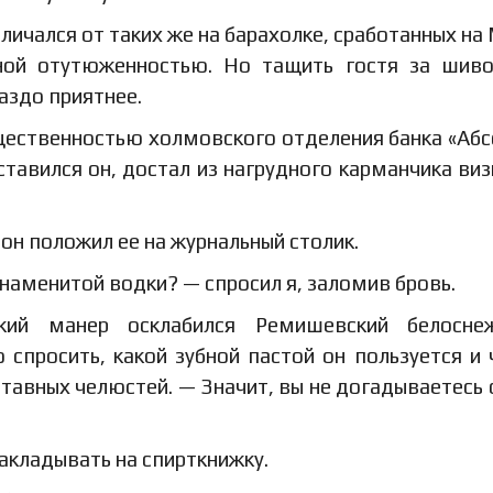
ичался от таких же на барахолке, сработанных на
ьной отутюженностью. Но тащить гостя за шив
аздо приятнее.
щественностью холмовского отделения банка «Аб
тавился он, достал из нагрудного карманчика ви
 он положил ее на журнальный столик.
наменитой водки? — спросил я, заломив бровь.
кий манер осклабился Ремишевский белосне
спросить, какой зубной пастой он пользуется и 
ставных челюстей. — Значит, вы не догадываетесь 
акладывать на спирткнижку.