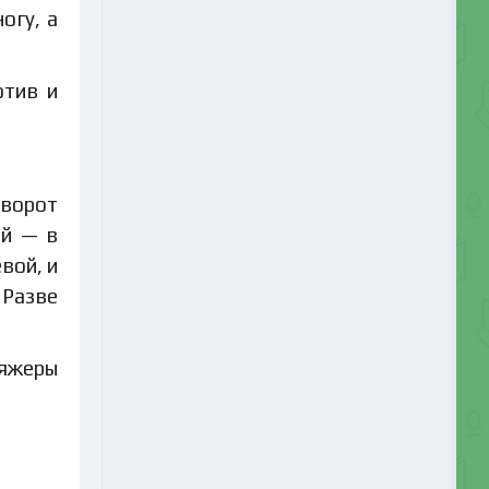
огу, а
отив и
иворот
ой — в
вой, и
 Разве
яжеры