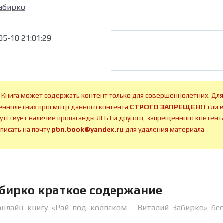
абирко
05-10 21:01:29
 Книга может содержать контент только для совершеннолетних. Для
ннолетних просмотр данного контента
СТРОГО ЗАПРЕЩЕН!
Если 
сутствует наличие пропаганды ЛГБТ и другого, запрещенного контента
аписать на почту
pbn.book@yandex.ru
для удаления материала
абирко краткое содержание
онлайн книгу «Рай под колпаком - Виталий Забирко» бе