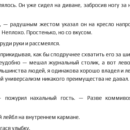
ялось. Он уже сидел на диване, забросив ногу за н
, — радушным жестом указал он на кресло напр
еплохо. Простенько, но со вкусом.
груди руки и рассмеялся.
рикидывая, как бы сподручнее схватить его за ш
неудобно — мешал журнальный столик, а вот лев
льшинства людей, я одинакова хорошо владел и ле
ый универсализм никакого преимущества не давал.
 пожурил нахальный гость. — Разве коммиво
й лейбл на внутреннем кармане.
гася улыбку.