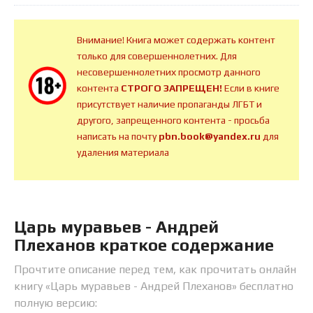
Внимание! Книга может содержать контент
только для совершеннолетних. Для
несовершеннолетних просмотр данного
контента
СТРОГО ЗАПРЕЩЕН!
Если в книге
присутствует наличие пропаганды ЛГБТ и
другого, запрещенного контента - просьба
написать на почту
pbn.book@yandex.ru
для
удаления материала
Царь муравьев - Андрей
Плеханов краткое содержание
Прочтите описание перед тем, как прочитать онлайн
книгу «Царь муравьев - Андрей Плеханов» бесплатно
полную версию: