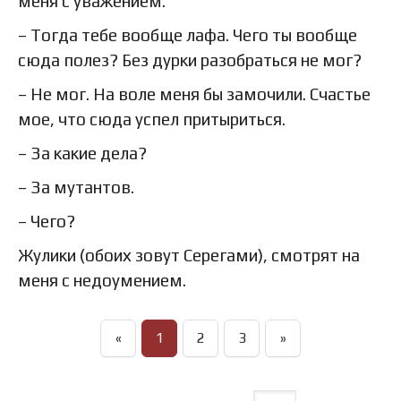
меня с уважением.
– Тогда тебе вообще лафа. Чего ты вообще
сюда полез? Без дурки разобраться не мог?
– Не мог. На воле меня бы замочили. Счастье
мое, что сюда успел притыриться.
– За какие дела?
– За мутантов.
– Чего?
Жулики (обоих зовут Серегами), смотрят на
меня с недоумением.
«
1
2
3
»