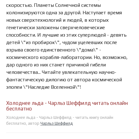
скоростью. Планеты Солнечной системы
колонизируются одна за другой. Наступает время
новых сверхтехнологий и людей, в которых
генетически заложены сверхчеловеческие
способности. И лучшие из этих суперлюдей - девять
детей \"из пробирок\", чудом уцелевших после
взрыва своего единственного \"дома\" -
космического корабля-лаборатории. Но, возможно,
дар одного из них станет причиной гибели
человечества... Читайте увлекательную научно-
фантастическую дилогию от автора космической
эпопеи \"Наследие Вселенной\"!
Холоднее льда - Чарльз Шеффилд читать онлайн
бесплатно
Холоднее льда - Чарльз Шеффилд - читать книгу онлайн
бесплатно, автор
Чарльз Шеффилд