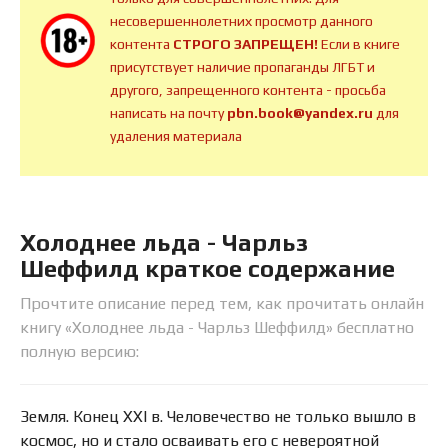
несовершеннолетних просмотр данного
контента
СТРОГО ЗАПРЕЩЕН!
Если в книге
присутствует наличие пропаганды ЛГБТ и
другого, запрещенного контента - просьба
написать на почту
pbn.book@yandex.ru
для
удаления материала
Холоднее льда - Чарльз
Шеффилд краткое содержание
Прочтите описание перед тем, как прочитать онлайн
книгу «Холоднее льда - Чарльз Шеффилд» бесплатно
полную версию:
Земля. Конец XXI в. Человечество не только вышло в
космос, но и стало осваивать его с невероятной