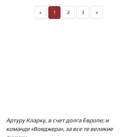
«
1
2
3
»
Артуру Кларку, в счет долга Европе; и
команде «Вояджера», за все те великие