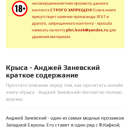
несовершеннолетних просмотр данного
контента
СТРОГО ЗАПРЕЩЕН!
Если в книге
присутствует наличие пропаганды ЛГБТ и
другого, запрещенного контента - просьба
написать на почту
pbn.book@yandex.ru
для
удаления материала
Крыса - Анджей Заневский
краткое содержание
Прочтите описание перед тем, как прочитать онлайн
книгу «Крыса - Анджей Заневский» бесплатно полную
версию:
Анджей Заневский - один из самых модных прозаиков
Западной Европы. Его ставят в один ряд с Ф.Кафкой,