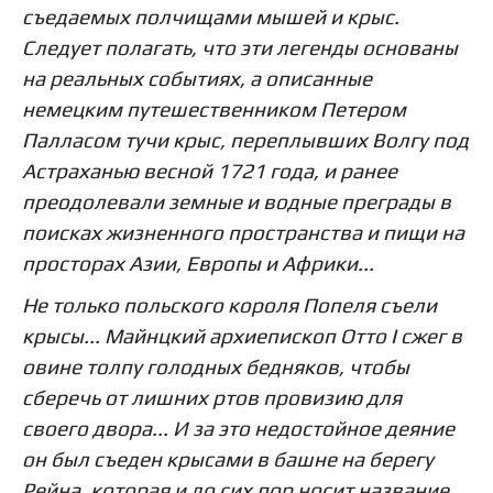
съедаемых полчищами мышей и крыс.
Следует полагать, что эти легенды основаны
на реальных событиях, а описанные
немецким путешественником Петером
Палласом тучи крыс, переплывших Волгу под
Астраханью весной 1721 года, и ранее
преодолевали земные и водные преграды в
поисках жизненного пространства и пищи на
просторах Азии, Европы и Африки...
Не только польского короля Попеля съели
крысы... Майнцкий архиепископ Отто I сжег в
овине толпу голодных бедняков, чтобы
сберечь от лишних ртов провизию для
своего двора... И за это недостойное деяние
он был съеден крысами в башне на берегу
Рейна, которая и до сих пор носит название