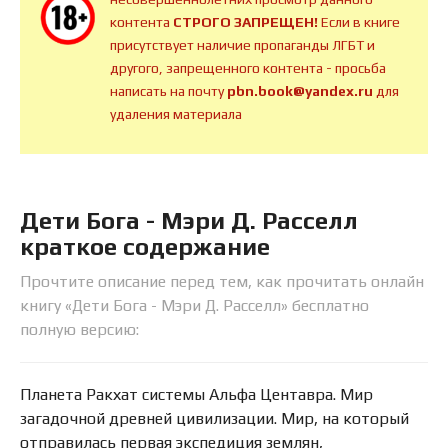
контента
СТРОГО ЗАПРЕЩЕН!
Если в книге
присутствует наличие пропаганды ЛГБТ и
другого, запрещенного контента - просьба
написать на почту
pbn.book@yandex.ru
для
удаления материала
Дети Бога - Мэри Д. Расселл
краткое содержание
Прочтите описание перед тем, как прочитать онлайн
книгу «Дети Бога - Мэри Д. Расселл» бесплатно
полную версию:
Планета Ракхат системы Альфа Центавра. Мир
загадочной древней цивилизации. Мир, на который
отправилась первая экспедиция землян,