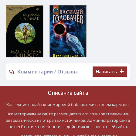
Комментарии / Отзывы
Написать
Описание сайта
Коллекция онлайн книг мировой библиотеки в твоем кармане!
Все материалы на сайте размещаются его пользователями или
автоматически из открытых источников. Администратор сайта
не несёт ответственности за действия пользователей сайта.