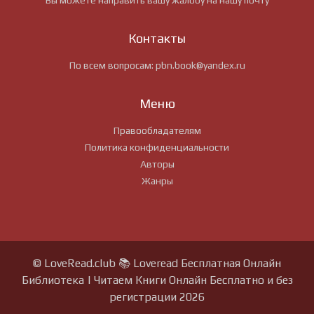
Вы можете направить вашу жалобу на нашу почту
Контакты
По всем вопросам:
pbn.book@yandex.ru
Меню
Правообладателям
Политика конфиденциальности
Авторы
Жанры
© LoveRead.club 📚 Loveread Бесплатная Онлайн
Библиотека | Читаем Книги Онлайн Бесплатно и без
регистрации 2026