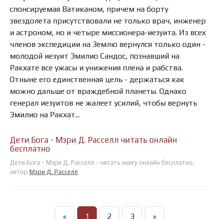
спонсируемая Ватиканом, причем на борту
звездолета присутствовали не только врач, инженер
и астроном, но и четыре миссионера-иезуита. Из всех
членов экспедиции на Землю вернулся только один -
молодой иезуит Эмилио Сандос, познавший на
Ракхате все ужасы и унижения плена и рабства.
Отныне его единственная цель - держаться как
можно дальше от враждебной планеты. Однако
генерал иезуитов не жалеет усилий, чтобы вернуть
Эмилио на Ракхат...
Дети Бога - Мэри Д. Расселл читать онлайн
бесплатно
Дети Бога - Мэри Д. Расселл - читать книгу онлайн бесплатно,
автор
Мэри Д. Расселл
«
1
2
3
»