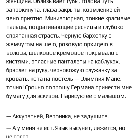
женщина. Облизывает губы, голова чуть
запрокинута, глаза закрыты, кормление ей
явно приятно. Миниатюрная, тонкие красивые
пальцы, подрагивающие ресницы и глубоко
спрятанная страсть. Черную бархотку с
жемчугом на шею, розовую орхидею в
волосы, шелковое кремовое покрывало с
кистями, атласные панталеты на каблуках,
браслет на руку, чернокожую служанку за
кровать, кота на постель — Олимпия Мане,
точно! Срочно попрошу Германа принести мне
бумагу для эскизов. Нарисую ее с малышом.
— Аккуратней, Вероника, не задушите.
— А у меня не ест. Язык высунет, лижется, но
не сосет.