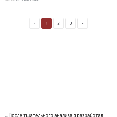
«
1
2
3
»
…После тщательного анализа я разработал