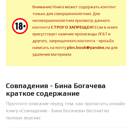
Внимание! Книга может содержать контент
только для совершеннолетних. Для
несовершеннолетних просмотр данного
контента
СТРОГО ЗАПРЕЩЕН!
Если в книге
присутствует наличие пропаганды ЛГБТ и
другого, запрещенного контента - просьба
написать на почту
pbn.book@yandex.ru
для
удаления материала
Совпадения - Бина Богачева
краткое содержание
Прочтите описание перед тем, как прочитать онлайн
книгу «Совпадения - Бина Богачева» бесплатно
полную версию: