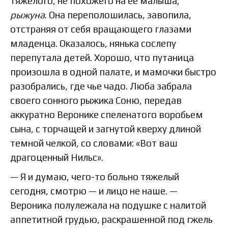
тяжелого, не похожего на ее малыша,
рыжуна
. Она переполошилась, завопила,
отстраняя от себя вращающего глазами
младенца. Оказалось, нянька сослепу
перепутала детей. Хорошо, что путаница
произошла в одной палате, и мамочки быстро
разобрались, где чье чадо. Люба забрала
своего сонного рыжика Соню, передав
аккуратно Веронике спеленатого воробьем
сына, с торчащей и загнутой кверху длиной
темной челкой, со словами: «Вот ваш
драгоценный Нильс».
— Я и думаю, чего-то больно тяжелый
сегодня, смотрю — и лицо не наше. —
Вероника полулежала на подушке с налитой
аппетитной грудью, раскрашенной под гжель