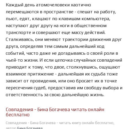
Каждый день атомочеловеки хаотично
перемещаются в пространстве - спешат на работу,
пьют, едят, клацают по клавишам компьютера,
наступают друг другу на ноги в общественном
транспорте и совершают еще массу действий.
Сталкиваясь, они меняют траектории движения друг
друга, определяя тем самым дальнейший ход
событий, часто даже не догадываясь о своей роли в
чьей-то жизни. И если цепочка случайных совпадений
приводит к тому, что двое, столкнувшись, ощущают
взаимное притяжение - дальнейшая их судьба тоже
зависит от провидения, или оно бросает их в точке
пересечения судеб, предоставив им свободу выбора и
ответственность за свою дальнейшую жизнь.
Совпадения - Бина Богачева читать онлайн
бесплатно
Совпадения - Бина Богачева - читать книгу онлайн бесплатно,
автор
Бина Богачева