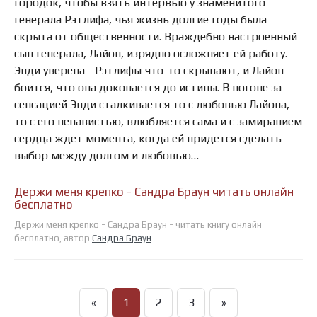
городок, чтобы взять интервью у знаменитого
генерала Рэтлифа, чья жизнь долгие годы была
скрыта от общественности. Враждебно настроенный
сын генерала, Лайон, изрядно осложняет ей работу.
Энди уверена - Рэтлифы что-то скрывают, и Лайон
боится, что она докопается до истины. В погоне за
сенсацией Энди сталкивается то с любовью Лайона,
то с его ненавистью, влюбляется сама и с замиранием
сердца ждет момента, когда ей придется сделать
выбор между долгом и любовью…
Держи меня крепко - Сандра Браун читать онлайн
бесплатно
Держи меня крепко - Сандра Браун - читать книгу онлайн
бесплатно, автор
Сандра Браун
«
1
2
3
»