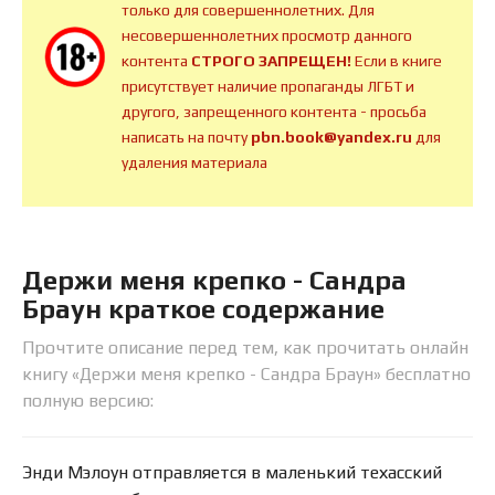
только для совершеннолетних. Для
несовершеннолетних просмотр данного
контента
СТРОГО ЗАПРЕЩЕН!
Если в книге
присутствует наличие пропаганды ЛГБТ и
другого, запрещенного контента - просьба
написать на почту
pbn.book@yandex.ru
для
удаления материала
Держи меня крепко - Сандра
Браун краткое содержание
Прочтите описание перед тем, как прочитать онлайн
книгу «Держи меня крепко - Сандра Браун» бесплатно
полную версию:
Энди Мэлоун отправляется в маленький техасский