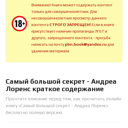
Внимание! Книга может содержать контент
только для совершеннолетних. Для
несовершеннолетних просмотр данного
контента
СТРОГО ЗАПРЕЩЕН!
Если в книге
присутствует наличие пропаганды ЛГБТ и
другого, запрещенного контента - просьба
написать на почту
pbn.book@yandex.ru
для
удаления материала
Самый большой секрет - Андреа
Лоренс краткое содержание
Прочтите описание перед тем, как прочитать онлайн
книгу «Самый большой секрет - Андреа Лоренс»
бесплатно полную версию: