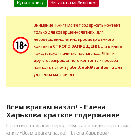
Купить книгу
Читать на мобильном
Внимание! Книга может содержать контент
только для совершеннолетних. Для
несовершеннолетних просмотр данного
контента
СТРОГО ЗАПРЕЩЕН!
Если в книге
присутствует наличие пропаганды ЛГБТ и
другого, запрещенного контента - просьба
написать на почту
pbn.book@yandex.ru
для
удаления материала
Всем врагам назло! - Елена
Харькова краткое содержание
Прочтите описание перед тем, как прочитать онлайн
книгу «Всем врагам назло! - Елена Харькова»