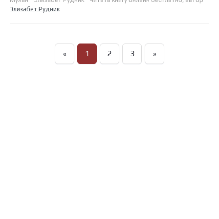
Элизабет Рудник
«
1
2
3
»