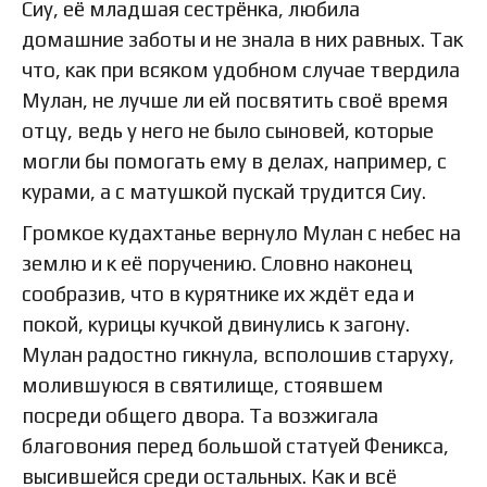
Сиу, её младшая сестрёнка, любила
домашние заботы и не знала в них равных. Так
что, как при всяком удобном случае твердила
Мулан, не лучше ли ей посвятить своё время
отцу, ведь у него не было сыновей, которые
могли бы помогать ему в делах, например, с
курами, а с матушкой пускай трудится Сиу.
Громкое кудахтанье вернуло Мулан с небес на
землю и к её поручению. Словно наконец
сообразив, что в курятнике их ждёт еда и
покой, курицы кучкой двинулись к загону.
Мулан радостно гикнула, всполошив старуху,
молившуюся в святилище, стоявшем
посреди общего двора. Та возжигала
благовония перед большой статуей Феникса,
высившейся среди остальных. Как и всё