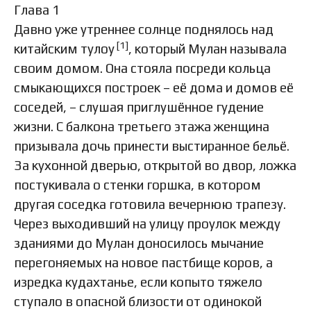
Глава 1
Давно уже утреннее солнце поднялось над
[1]
китайским тулоу
, который Мулан называла
своим домом. Она стояла посреди кольца
смыкающихся построек – её дома и домов её
соседей, – слушая приглушённое гудение
жизни. С балкона третьего этажа женщина
призывала дочь принести выстиранное бельё.
За кухонной дверью, открытой во двор, ложка
постукивала о стенки горшка, в котором
другая соседка готовила вечернюю трапезу.
Через выходивший на улицу проулок между
зданиями до Мулан доносилось мычание
перегоняемых на новое пастбище коров, а
изредка кудахтанье, если копыто тяжело
ступало в опасной близости от одинокой