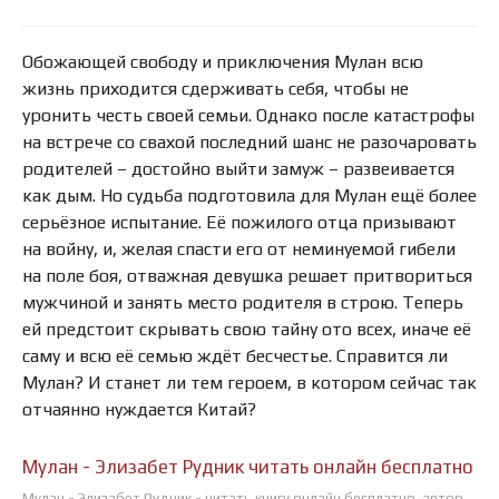
Обожающей свободу и приключения Мулан всю
жизнь приходится сдерживать себя, чтобы не
уронить честь своей семьи. Однако после катастрофы
на встрече со свахой последний шанс не разочаровать
родителей – достойно выйти замуж – развеивается
как дым. Но судьба подготовила для Мулан ещё более
серьёзное испытание. Её пожилого отца призывают
на войну, и, желая спасти его от неминуемой гибели
на поле боя, отважная девушка решает притвориться
мужчиной и занять место родителя в строю. Теперь
ей предстоит скрывать свою тайну ото всех, иначе её
саму и всю её семью ждёт бесчестье. Справится ли
Мулан? И станет ли тем героем, в котором сейчас так
отчаянно нуждается Китай?
Мулан - Элизабет Рудник читать онлайн бесплатно
Мулан - Элизабет Рудник - читать книгу онлайн бесплатно, автор