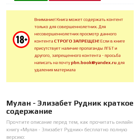
Внимание! Книга может содержать контент
только для совершеннолетних. Для
несовершеннолетних просмотр данного
контента
СТРОГО ЗАПРЕЩЕН!
Если в книге
присутствует наличие пропаганды ЛГБТ и
другого, запрещенного контента - просьба
написать на почту
pbn.book@yandex.ru
для
удаления материала
Мулан - Элизабет Рудник краткое
содержание
Прочтите описание перед тем, как прочитать онлайн
книгу «Мулан - Элизабет Рудник» бесплатно полную
версию: