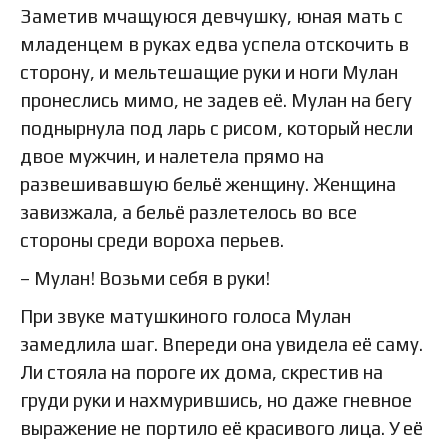
Заметив мчащуюся девчушку, юная мать с
младенцем в руках едва успела отскочить в
сторону, и мельтешащие руки и ноги Мулан
пронеслись мимо, не задев её. Мулан на бегу
поднырнула под ларь с рисом, который несли
двое мужчин, и налетела прямо на
развешивавшую бельё женщину. Женщина
завизжала, а бельё разлетелось во все
стороны среди вороха перьев.
– Мулан! Возьми себя в руки!
При звуке матушкиного голоса Мулан
замедлила шаг. Впереди она увидела её саму.
Ли стояла на пороге их дома, скрестив на
груди руки и нахмурившись, но даже гневное
выражение не портило её красивого лица. У её