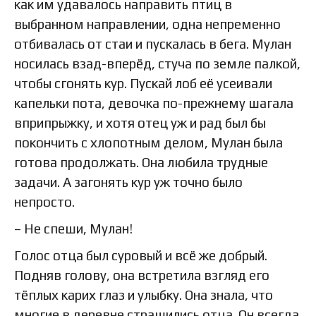
как им удавалось направить птиц в
выбранном направлении, одна непременно
отбивалась от стаи и пускалась в бега. Мулан
носилась взад-вперёд, стуча по земле палкой,
чтобы сгонять кур. Пускай лоб её усеивали
капельки пота, девочка по-прежнему шагала
вприпрыжку, и хотя отец уж и рад был бы
покончить с хлопотным делом, Мулан была
готова продолжать. Она любила трудные
задачи. А загонять кур уж точно было
непросто.
– Не спеши, Мулан!
Голос отца был суровый и всё же добрый.
Подняв голову, она встретила взгляд его
тёплых карих глаз и улыбку. Она знала, что
многие в деревне страшились отца. Он всегда