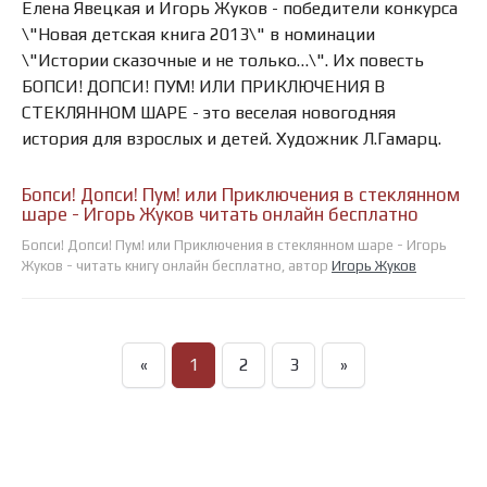
Елена Явецкая и Игорь Жуков - победители конкурса
\"Новая детская книга 2013\" в номинации
\"Истории сказочные и не только…\". Их повесть
БОПСИ! ДОПСИ! ПУМ! ИЛИ ПРИКЛЮЧЕНИЯ В
СТЕКЛЯННОМ ШАРЕ - это веселая новогодняя
история для взрослых и детей. Художник Л.Гамарц.
Бопси! Допси! Пум! или Приключения в стеклянном
шаре - Игорь Жуков читать онлайн бесплатно
Бопси! Допси! Пум! или Приключения в стеклянном шаре - Игорь
Жуков - читать книгу онлайн бесплатно, автор
Игорь Жуков
«
1
2
3
»