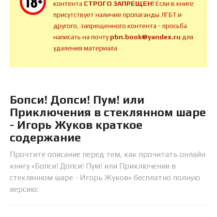
контента
СТРОГО ЗАПРЕЩЕН!
Если в книге
присутствует наличие пропаганды ЛГБТ и
другого, запрещенного контента - просьба
написать на почту
pbn.book@yandex.ru
для
удаления материала
Бопси! Допси! Пум! или
Приключения в стеклянном шаре
- Игорь Жуков краткое
содержание
Прочтите описание перед тем, как прочитать онлайн
книгу «Бопси! Допси! Пум! или Приключения в
стеклянном шаре - Игорь Жуков» бесплатно полную
версию: