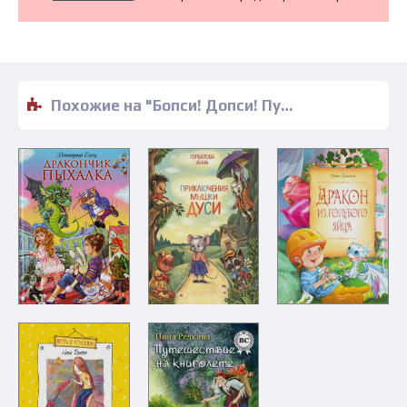
Похожие на "Бопси! Допси! Пум! или Приключения в стеклянном шаре - Игорь Жуков" книги читать бесплатно полные версии