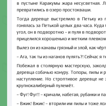
в пустыне Каракумы жара несусветная. Л
превратились в озеро простокваши.
Тогда деревце выстрелило в Петьку из 
гонялась за Петькой целых два часа. Куда б
угол, он в подворотню – и пуля в подвор
прицелился хорошенько и метким плевком
Вылез он из канавы грязный и злой, как чёрт
– Ага, так ты из наганов пулять?! Сейчас я 
Побежал в столярную мастерскую, закол
деревца собачью конуру. Топоры, пилы и 
наступление. Но строптивое деревце не 
крупнокалиберный пулемёт.
– Фуг! Фуг!! – кричали, набегая, рубанки 
– Вжик! Вжик! – вторили им пилы и тоже ло