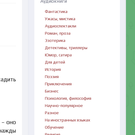
Аудиокниги
Фантастика
Ужасы, мистика
Аудиоспектакли
Роман, проза
Эзотерика
Детективы, триллеры
Юмор, сатира
Для детей
История
Поэзия
садить
Приключения
Бизнес
Психология, философия
Научно-популярное
Разное
На иностранных языках
 – оно
Обучение
днажды
Религия