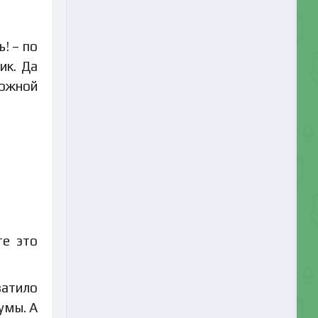
! – по
ик. Да
рожной
те это
ватило
умы. А