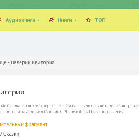
Аудиокниги
Книги
ТОП
це - Валерий Квилория
вилория
айн бесплатно полную версию! Чтобы начать читать не надо регистрации
ре, но и на андроид (Android), iPhone и iPad. Приятного чтения!
мительный фрагмент
/
Сказки