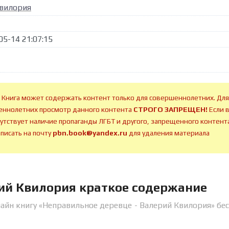
вилория
05-14 21:07:15
 Книга может содержать контент только для совершеннолетних. Для
ннолетних просмотр данного контента
СТРОГО ЗАПРЕЩЕН!
Если 
сутствует наличие пропаганды ЛГБТ и другого, запрещенного контента
аписать на почту
pbn.book@yandex.ru
для удаления материала
ий Квилория краткое содержание
айн книгу «Неправильное деревце - Валерий Квилория» бе