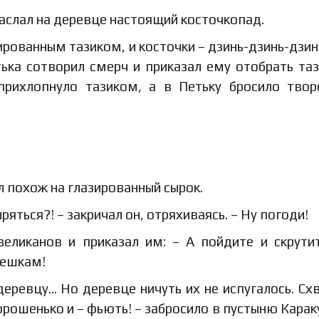
наслал на деревце настоящий косточкопад.
ованным тазиком, и косточки – дзинь-дзинь-дзинь
тька сотворил смерч и приказал ему отобрать таз
 прихлопнуло тазиком, а в Петьку бросило тво
ал похож на глазированный сырок.
ться?! – закричал он, отряхиваясь. – Ну погоди!
еликанов и приказал им: – А пойдите и скрути
решкам!
еревцу… Но деревце ничуть их не испугалось. Сх
орошенько и – фьють! – забросило в пустыню Карак