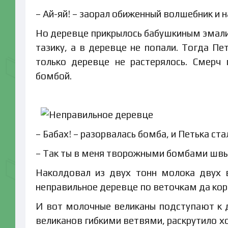
– Ай-яй! – заорал обиженный волшебник и 
Но деревце прикрылось бабушкиным эмалир
тазику, а в деревце не попали. Тогда Пе
только деревце не растерялось. Смерч
бомбой.
– Бабах! – разорвалась бомба, и Петька ст
– Так ты в меня творожными бомбами швыря
Наколдовал из двух тонн молока двух в
неправильное деревце по веточкам да ко
И вот молочные великаны подступают к д
великанов гибкими ветвями, раскрутило х