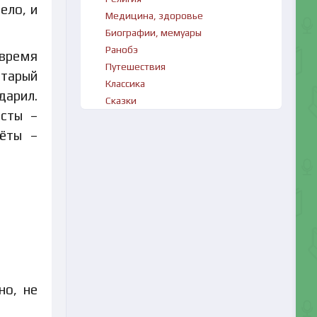
ело, и
Медицина, здоровье
Биографии, мемуары
Ранобэ
 время
Путешествия
старый
Классика
дарил.
Сказки
исты –
ёты –
но, не