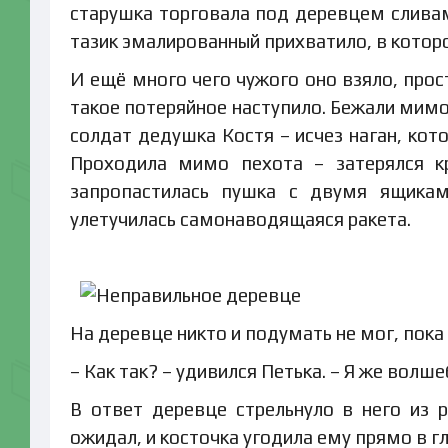
старушка торговала под деревцем сливами
тазик эмалированный прихватило, в котор
И ещё много чего чужого оно взяло, прос
такое потеряйное наступило. Бежали мимо
солдат дедушка Костя – исчез наган, кот
Проходила мимо пехота – затерялся кр
запропастилась пушка с двумя ящикам
улетучилась самонаводящаяся ракета.
На деревце никто и подумать не мог, пока
– Как так? – удивился Петька. – Я же волше
В ответ деревце стрельнуло в него из р
ожидал, и косточка угодила ему прямо в гл