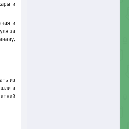
жары и
нная и
уля за
анаву,
ать из
ошли в
ветвей