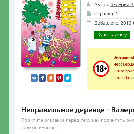
Автор:
Валерий К
Страниц: 1
Добавлено: 2019-
Купить книгу
Внимание!
несоверше
книге при
просьба н
Неправильное деревце - Валер
Прочтите описание перед тем, как прочитать онл
полную версию: