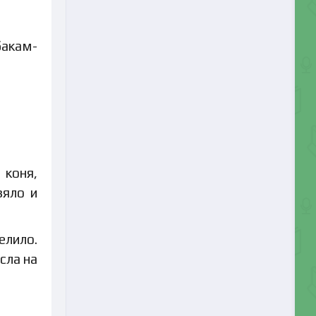
бакам-
 коня,
зяло и
елило.
сла на