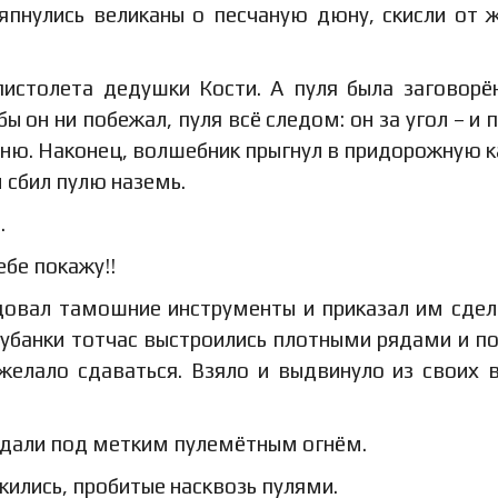
япнулись великаны о песчаную дюну, скисли от 
пистолета дедушки Кости. А пуля была заговорё
ы он ни побежал, пуля всё следом: он за угол – и п
отню. Наконец, волшебник прыгнул в придорожную к
 сбил пулю наземь.
.
тебе покажу!!
довал тамошние инструменты и приказал им сдел
рубанки тотчас выстроились плотными рядами и п
желало сдаваться. Взяло и выдвинуло из своих 
и падали под метким пулемётным огнём.
жились, пробитые насквозь пулями.