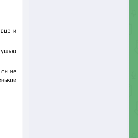
евце и
 тушью
 он не
енькое