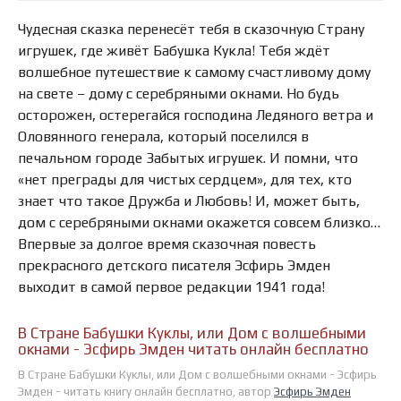
Чудесная сказка перенесёт тебя в сказочную Страну
игрушек, где живёт Бабушка Кукла! Тебя ждёт
волшебное путешествие к самому счастливому дому
на свете – дому с серебряными окнами. Но будь
осторожен, остерегайся господина Ледяного ветра и
Оловянного генерала, который поселился в
печальном городе Забытых игрушек. И помни, что
«нет преграды для чистых сердцем», для тех, кто
знает что такое Дружба и Любовь! И, может быть,
дом с серебряными окнами окажется совсем близко…
Впервые за долгое время сказочная повесть
прекрасного детского писателя Эсфирь Эмден
выходит в самой первое редакции 1941 года!
В Стране Бабушки Куклы, или Дом с волшебными
окнами - Эсфирь Эмден читать онлайн бесплатно
В Стране Бабушки Куклы, или Дом с волшебными окнами - Эсфирь
Эмден - читать книгу онлайн бесплатно, автор
Эсфирь Эмден