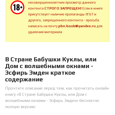
несовершеннолетних просмотр данного
контента
СТРОГО ЗАПРЕЩЕН!
Если в книге
присутствует наличие пропаганды ЛГБТ и
другого, запрещенного контента - просьба
написать на почту
pbn.book@yandex.ru
для
удаления материала
В Стране Бабушки Куклы, или
Дом с волшебными окнами -
Эсфирь Эмден краткое
содержание
Прочтите описание перед тем, как прочитать онлайн
книгу «В Стране Бабушки Куклы, или Дом с
волшебными окнами - Эсфирь Эмден» бесплатно
полную версию: