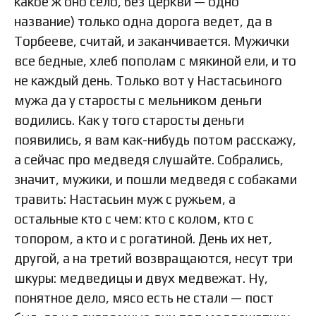
какое ж оно село, без церкви — одно
название) только одна дорога ведет, да в
Торбееве, считай, и заканчивается. Мужички
все бедные, хлеб пополам с мякиной ели, и то
не каждый день. Только вот у Настасьиного
мужа да у старосты с мельником деньги
водились. Как у того старосты деньги
появились, я вам как-нибудь потом расскажу,
а сейчас про медведя слушайте. Собрались,
значит, мужики, и пошли медведя с собаками
травить: Настасьин муж с ружьем, а
остальные кто с чем: кто с колом, кто с
топором, а кто и с рогатиной. День их нет,
другой, а на третий возвращаются, несут три
шкуры: медведицы и двух медвежат. Ну,
понятное дело, мясо есть не стали — пост