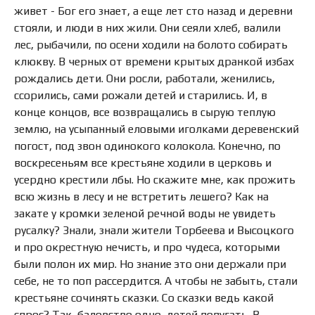
живет - Бог его знает, а еще лет сто назад и деревни
стояли, и люди в них жили. Они сеяли хлеб, валили
лес, рыбачили, по осени ходили на болото собирать
клюкву. В черных от времени крытых дранкой избах
рождались дети. Они росли, работали, женились,
ссорились, сами рожали детей и старились. И, в
конце концов, все возвращались в сырую теплую
землю, на усыпанный еловыми иголками деревенский
погост, под звон одинокого колокола. Конечно, по
воскресеньям все крестьяне ходили в церковь и
усердно крестили лбы. Но скажите мне, как прожить
всю жизнь в лесу и не встретить лешего? Как на
закате у кромки зеленой речной воды не увидеть
русалку? Знали, знали жители Торбеева и Высоцкого
и про окрестную нечисть, и про чудеса, которыми
были полон их мир. Но знание это они держали при
себе, не то поп рассердится. А чтобы не забыть, стали
крестьяне сочинять сказки. Со сказки ведь какой
спрос? Так, баловство одно, детей попугать. В