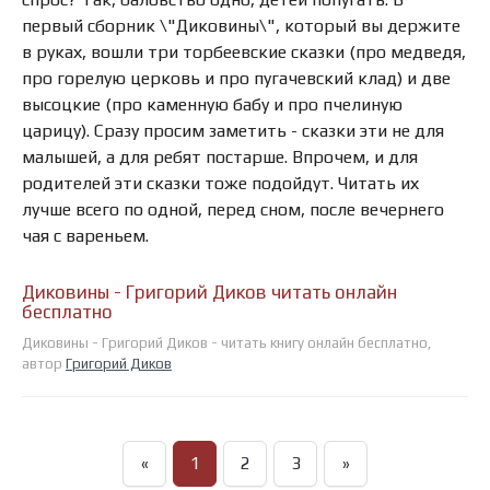
первый сборник \"Диковины\", который вы держите
в руках, вошли три торбеевские сказки (про медведя,
про горелую церковь и про пугачевский клад) и две
высоцкие (про каменную бабу и про пчелиную
царицу). Сразу просим заметить - сказки эти не для
малышей, а для ребят постарше. Впрочем, и для
родителей эти сказки тоже подойдут. Читать их
лучше всего по одной, перед сном, после вечернего
чая с вареньем.
Диковины - Григорий Диков читать онлайн
бесплатно
Диковины - Григорий Диков - читать книгу онлайн бесплатно,
автор
Григорий Диков
«
1
2
3
»