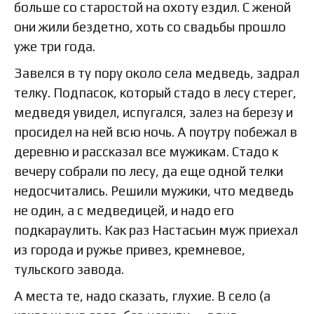
больше со старостой на охоту ездил. С женой
они жили бездетно, хоть со свадьбы прошло
уже три года.
Завелся в ту пору около села медведь, задрал
телку. Подпасок, который стадо в лесу стерег,
медведя увидел, испугался, залез на березу и
просидел на ней всю ночь. А поутру побежал в
деревню и рассказал все мужикам. Стадо к
вечеру собрали по лесу, да еще одной телки
недосчитались. Решили мужики, что медведь
не один, а с медведицей, и надо его
подкараулить. Как раз Настасьин муж приехал
из города и ружье привез, кремневое,
тульского завода.
А места те, надо сказать, глухие. В село (а