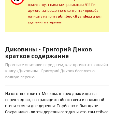
присутствует наличие пропаганды ЛГБТ и
другого, запрещенного контента - просьба
написать на почту
pbn.book@yandex.ru
для
удаления материала
Диковины - Григорий Диков
краткое содержание
Прочтите описание перед тем, как прочитать онлайн
книгу «Диковины - Григорий Диков» бесплатно
полную версию:
На юго-востоке от Москвы, в трех днях езды на
перекладных, на границе хвойного леса и полынной
степи стояли две деревни: Торбеево и Высоцкое.
Сохранились ли эти деревни сегодня и кто там сейчас