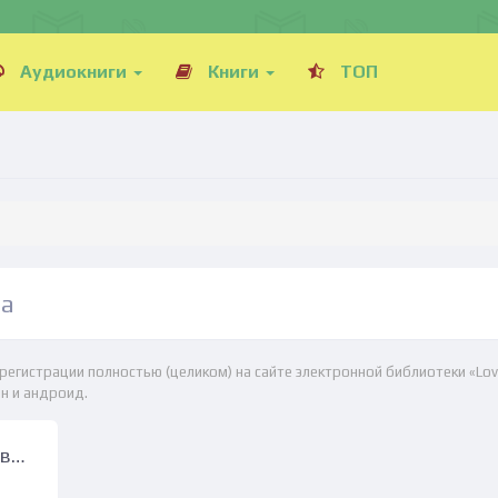
Аудиокниги
Книги
ТОП
на
 регистрации полностью (целиком) на сайте электронной библиотеки «Lov
н и андроид.
Психушка. Любовь до гроба - Катерина Пелевина