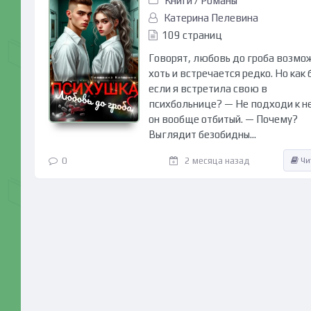
Книги
/
Романы
Катерина Пелевина
109 страниц
Говорят, любовь до гроба возмо
хоть и встречается редко. Но как 
если я встретила свою в
психбольнице? — Не подходи к н
он вообще отбитый. — Почему?
Выглядит безобидны...
0
2 месяца назад
Чи